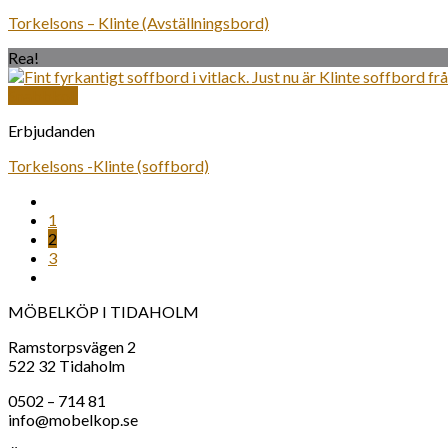
Torkelsons – Klinte (Avställningsbord)
Rea!
Snabbkoll
Erbjudanden
Torkelsons -Klinte (soffbord)
1
2
3
MÖBELKÖP I TIDAHOLM
Ramstorpsvägen 2
522 32 Tidaholm
0502 – 714 81
info@mobelkop.se