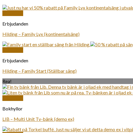
Snabbkoll
Erbjudanden
Hilding – Family Lyx (kontinentalsäng)
Snabbkoll
Erbjudanden
Hilding – Family Start (Ställbar säng)
Rea!
Snabbkoll
Bokhyllor
LIB – Multi Unit Tv-bänk (demo ex)