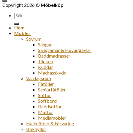
Copyright 2026 ©
Möbelköp
Sök
efter:
Hem
Möbler
Sovrum
Sängar
Sängramar & Huvudgavlar
Bäddmadrasser
Täcken
Kuddar
Madrasskydd
Vardagsrum
Fåtöljer
Seniorfåtöljer
Soffor
Soffbord
Bäddsoffor
Mattor
Mediamöbler
Hallmöbler & Förvaring
Bokhyllor