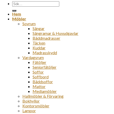
Sök
efter:
Hem
Möbler
Sovrum
Sängar
Sängramar & Huvudgavlar
Bäddmadrasser
Täcken
Kuddar
Madrasskydd
Vardagsrum
Fåtöljer
Seniorfåtöljer
Soffor
Soffbord
Bäddsoffor
Mattor
Mediamöbler
Hallmöbler & Förvaring
Bokhyllor
Kontorsmöbler
Lampor