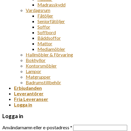
Madrasskydd
Vardagsrum
Fåtöljer
Seniorfåtöljer
Soffor
Soffbord
Bäddsoffor
Mattor
Mediamöbler
Hallmöbler & Förvaring
Bokhyllor
Kontorsmöbler
Lampor
Matgrupper
Badrumstillbehör
Erbjudanden
Leverantörer
Fria Leveranser
Logga in
Logga in
Användarnamn eller e-postadress
*