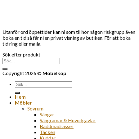
Utanför ord öppettider kan ni som tillhör någon riskgrupp även
boka en tid så får ni en privat visning av butiken. För att boka
tid ring eller maila.
Sök efter produkt
Sök
efter:
Copyright 2026 ©
Möbelköp
Sök
efter:
Hem
Möbler
Sovrum
Sängar
Sängramar & Huvudgavlar
Bäddmadrasser
Täcken
Kuddar