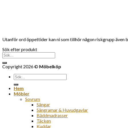
Utanför ord öppettider kan ni som tillhör någon riskgrupp även boka
Sök efter produkt
Sök
efter:
Copyright 2026 ©
Möbelköp
Sök
efter:
Hem
Möbler
Sovrum
Sängar
Sängramar & Huvudgavlar
Bäddmadrasser
Täcken
Kuddar