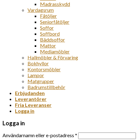
Madrasskydd
Vardagsrum
Fåtöljer
Seniorfåtöljer
Soffor
Soffbord
Bäddsoffor
Mattor
Mediamöbler
Hallmöbler & Förvaring
Bokhyllor
Kontorsmöbler
Lampor
Matgrupper
Badrumstillbehör
Erbjudanden
Leverantörer
Fria Leveranser
Logga in
Logga in
Användarnamn eller e-postadress
*