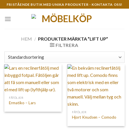
Skip
FRISTÅENDE BUTIK MED UNIKA PRODUKTER - KONTAKTA OSS!
to
content
HEM
/
PRODUKTER MÄRKTA ”LIFT UP”
FILTRERA
FÅTÖLJER
Ermatiko – Lars
FÅTÖLJER
Hjort Knudsen – Comodo