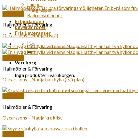
Lampor
Matgrupper
Snabbkoll
Badrumstillbehör
Erbjudanden
Hallmöbler & Förvaring
Leverantörer
Fria Leveranser
Oscarssons – Nadja (byrå)
Sök
efter:
Snabbkoll
Varukorg
Hallmöbler & Förvaring
Inga produkter i varukorgen.
Oscarssons – Nadja hatthylla (två plan)
Snabbkoll
Hallmöbler & Förvaring
Oscarssons – Nadja kroklist
Snabbkoll