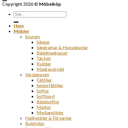
Copyright 2026 ©
Möbelköp
Sök
efter:
Hem
Möbler
Sovrum
Sängar
Sängramar & Huvudgavlar
Bäddmadrasser
Täcken
Kuddar
Madrasskydd
Vardagsrum
Fåtöljer
Seniorfåtöljer
Soffor
Soffbord
Bäddsoffor
Mattor
Mediamöbler
Hallmöbler & Förvaring
Bokhyllor