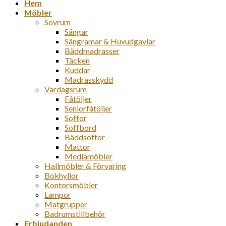
Hem
Möbler
Sovrum
Sängar
Sängramar & Huvudgavlar
Bäddmadrasser
Täcken
Kuddar
Madrasskydd
Vardagsrum
Fåtöljer
Seniorfåtöljer
Soffor
Soffbord
Bäddsoffor
Mattor
Mediamöbler
Hallmöbler & Förvaring
Bokhyllor
Kontorsmöbler
Lampor
Matgrupper
Badrumstillbehör
Erbjudanden