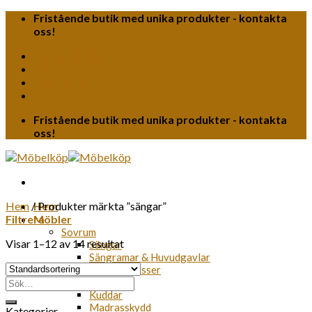
Skip
Fristående butik med unika produkter - kontakta
to
oss!
content
Kontakta Oss
Om oss
Leverantörer
Fristående butik med unika produkter - kontakta
oss!
Hem
/
Hem
Produkter märkta ”sängar”
Filtrera
Möbler
Sovrum
Visar 1–12 av 14 resultat
Sängar
Sängramar & Huvudgavlar
Bäddmadrasser
Sök
Täcken
efter:
Kuddar
Madrasskydd
Kategorier