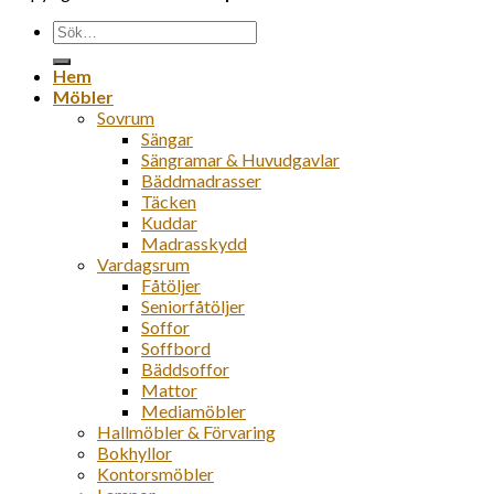
Sök
efter:
Hem
Möbler
Sovrum
Sängar
Sängramar & Huvudgavlar
Bäddmadrasser
Täcken
Kuddar
Madrasskydd
Vardagsrum
Fåtöljer
Seniorfåtöljer
Soffor
Soffbord
Bäddsoffor
Mattor
Mediamöbler
Hallmöbler & Förvaring
Bokhyllor
Kontorsmöbler