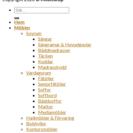
Sök
efter:
Hem
Möbler
Sovrum
Sängar
Sängramar & Huvudgavlar
Bäddmadrasser
Täcken
Kuddar
Madrasskydd
Vardagsrum
Fåtöljer
Seniorfåtöljer
Soffor
Soffbord
Bäddsoffor
Mattor
Mediamöbler
Hallmöbler & Förvaring
Bokhyllor
Kontorsmöbler