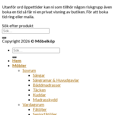
Utanför ord öppettider kan ni som tillhör någon riskgrupp även
boka en tid så får ni en privat visning av butiken. För att boka
tid ring eller maila.
Sök efter produkt
Sök
efter:
Copyright 2026 ©
Möbelköp
Sök
efter:
Hem
Möbler
Sovrum
Sängar
Sängramar & Huvudgavlar
Bäddmadrasser
Täcken
Kuddar
Madrasskydd
Vardagsrum
Fåtöljer
Seniorfåtöljer