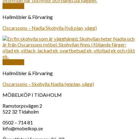
Snabbkoll
Hallmöbler & Förvaring
Oscarssons – Nadja Skohylla (två plan, vägg)
Snabbkoll
Hallmöbler & Förvaring
Oscarssons – Skohylla Nadja (enplan, vägg)
MÖBELKÖP I TIDAHOLM
Ramstorpsvägen 2
522 32 Tidaholm
0502 – 714 81
info@mobelkop.se