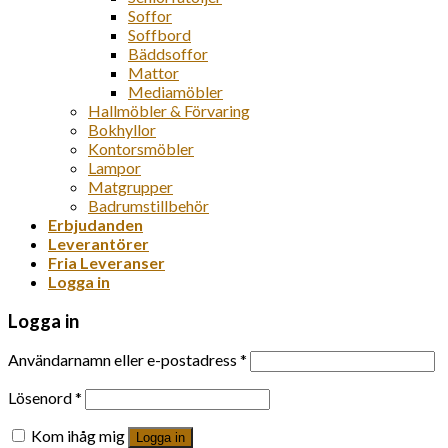
Soffor
Soffbord
Bäddsoffor
Mattor
Mediamöbler
Hallmöbler & Förvaring
Bokhyllor
Kontorsmöbler
Lampor
Matgrupper
Badrumstillbehör
Erbjudanden
Leverantörer
Fria Leveranser
Logga in
Logga in
Användarnamn eller e-postadress
*
Lösenord
*
Kom ihåg mig
Logga in