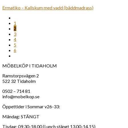
Ermatiko – Kallskum med vadd (bäddmadrass)
1
2
3
4
5
6
MÖBELKÖP I TIDAHOLM
Ramstorpsvägen 2
522 32 Tidaholm
0502 – 714 81
info@mobelkop.se
Öppettider i Sommar v26-33:
Måndag: STÄNGT
Tisdag: 09.30-18.00 (Lunch stängt 13.00-14.15)