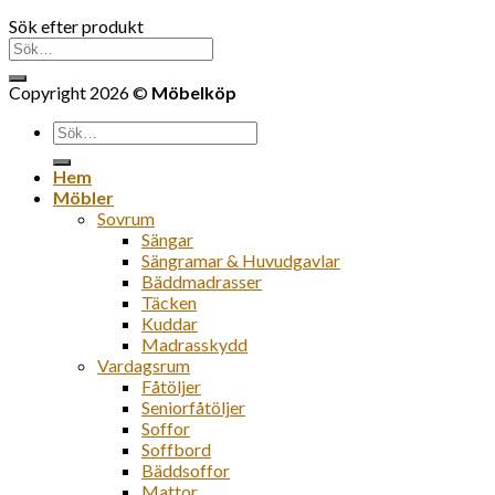
Sök efter produkt
Sök
efter:
Copyright 2026 ©
Möbelköp
Sök
efter:
Hem
Möbler
Sovrum
Sängar
Sängramar & Huvudgavlar
Bäddmadrasser
Täcken
Kuddar
Madrasskydd
Vardagsrum
Fåtöljer
Seniorfåtöljer
Soffor
Soffbord
Bäddsoffor
Mattor