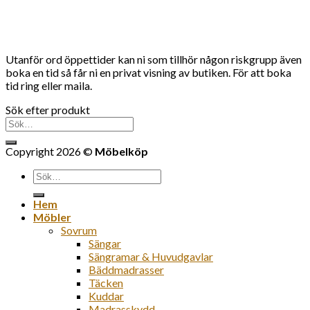
Utanför ord öppettider kan ni som tillhör någon riskgrupp även
boka en tid så får ni en privat visning av butiken. För att boka
tid ring eller maila.
Sök efter produkt
Sök
efter:
Copyright 2026 ©
Möbelköp
Sök
efter:
Hem
Möbler
Sovrum
Sängar
Sängramar & Huvudgavlar
Bäddmadrasser
Täcken
Kuddar
Madrasskydd