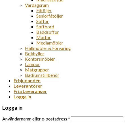
Vardagsrum
Fåtöljer
Seniorfåtöljer
Soffor
Soffbord
Bäddsoffor
Mattor
Mediamöbler
Hallmöbler & Förvaring
Bokhyllor
Kontorsmöbler
Lampor
Matgrupper
Badrumstillbehör
Erbjudanden
Leverantörer
Fria Leveranser
Logga in
Logga in
Användarnamn eller e-postadress
*