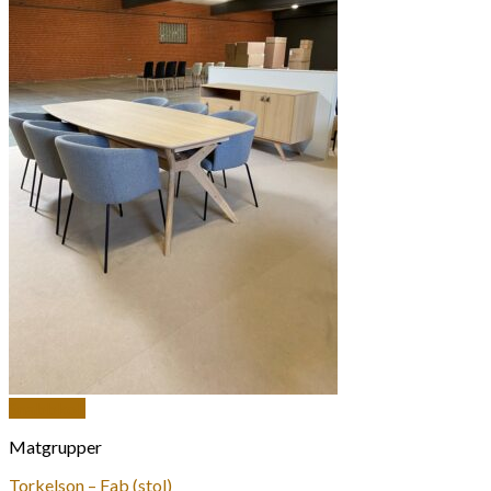
Snabbkoll
Matgrupper
Torkelson – Fab (stol)