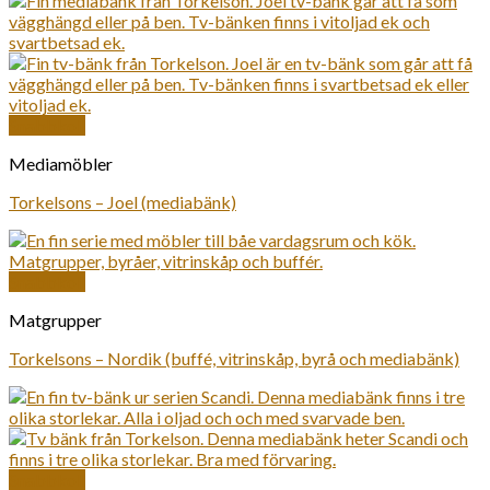
Snabbkoll
Mediamöbler
Torkelsons – Joel (mediabänk)
Snabbkoll
Matgrupper
Torkelsons – Nordik (buffé, vitrinskåp, byrå och mediabänk)
Snabbkoll