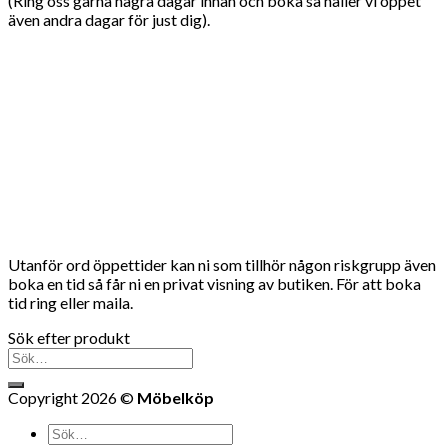
(Ring oss gärna några dagar innan och boka så håller vi öppet
även andra dagar för just dig).
Utanför ord öppettider kan ni som tillhör någon riskgrupp även
boka en tid så får ni en privat visning av butiken. För att boka
tid ring eller maila.
Sök efter produkt
Sök
efter:
Copyright 2026 ©
Möbelköp
Sök