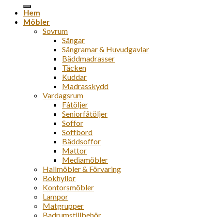
efter:
Hem
Möbler
Sovrum
Sängar
Sängramar & Huvudgavlar
Bäddmadrasser
Täcken
Kuddar
Madrasskydd
Vardagsrum
Fåtöljer
Seniorfåtöljer
Soffor
Soffbord
Bäddsoffor
Mattor
Mediamöbler
Hallmöbler & Förvaring
Bokhyllor
Kontorsmöbler
Lampor
Matgrupper
Badrumstillbehör