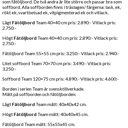
som fåtöljbord. De två andra är lite större och passar bra som
soffbord. Alla soffborden finns i träslagen/ färgerna: lask, ek,
rökt ek, svartbetsad ek, vitpigmenterad ek och vitlack.
Lågt
Fåtöljbord
Team 40×40 cm pris: 2.890:- Vitlack pris:
2.750:-
Högt
Fåtöljbord
Team 40×40 cm pris: 2.890:- Vitlack pris:
2.750:-
Fåtöljbord Team 55×55 cm pris: 3.250:- Vitlack pris: 2.940:-
Litet soffbord Team 70×70 cm pris: 3.490:- Vitlack pris:
3.250:-
Soffbord Team 120×75 cm pris: 4.890:- Vitlack pris: 4.600:-
Borden i serien Team är svensktillverkade.
Mått på soffborden och fåtöljborden:
Lågt
Fåtöljbord
Team mått: 40x40x42 cm.
Högt
Fåtöljbord
Team mått: 40x40x45 cm.
Fåtöljbord Team mått: 55x55x45 cm.