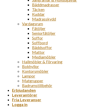
Bäddmadrasser
Täcken
Kuddar
Madrasskydd
Vardagsrum
Fåtöljer
Seniorfåtöljer
Soffor
Soffbord
Bäddsoffor
Mattor
Mediamöbler
Hallmöbler & Förvaring
Bokhyllor
Kontorsmöbler
Lampor
Matgrupper
Badrumstillbehör
Erbjudanden
Leverantörer
Fria Leveranser
Logga in