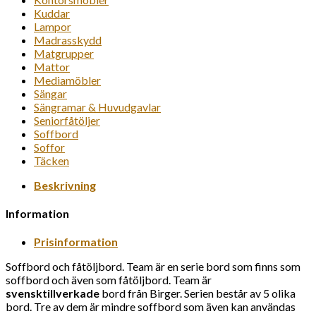
Kuddar
Lampor
Madrasskydd
Matgrupper
Mattor
Mediamöbler
Sängar
Sängramar & Huvudgavlar
Seniorfåtöljer
Soffbord
Soffor
Täcken
Beskrivning
Information
Prisinformation
Soffbord och fåtöljbord. Team är en serie bord som finns som
soffbord och även som fåtöljbord. Team är
svensktillverkade
bord från Birger. Serien består av 5 olika
bord. Tre av dem är mindre soffbord som även kan användas