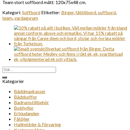
Team stort soffbord mått: 120x75x48 cm.
Kategori:
Soffbord
Etiketter:
Birger
,
fåtöljbord
,
soffbord
,
team
,
vardagsrum
Sök
efter:
Kategorier
Bäddmadrasser
Bäddsoffor
Badrumstillbehör
Bokhyllor
Erbjudanden
Fåtöljer
Hallmöbler & Förvaring
Kontorsmöbler