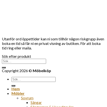
Utanför ord öppettider kan ni som tillhör någon riskgrupp även
boka en tid så får ni en privat visning av butiken. För att boka
tid ring eller maila.
Sök efter produkt
Sök
efter:
Copyright 2026 ©
Möbelköp
Sök
efter:
Hem
Möbler
Sovrum
Sängar
Sängramar & Huvudgavlar