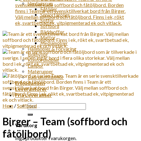
Vardagsrum
Fåtöljer
Seniorfåtöljer
Soffor
Soffbord
Bäddsoffor
Mattor
Mediamöbler
Hallmöbler & Förvaring
Bokhyllor
Kontorsmöbler
Lampor
Matgrupper
Badrumstillbehör
Erbjudanden
Leverantörer
Fria Leveranser
Hem
/
Soffbord
Sök
efter:
Birger – Team (soffbord och
Varukorg
fåtöljbord)
Inga produkter i varukorgen.