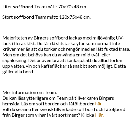
Litet
soffbord
Team mått: 70x70x48 cm.
Stort
soffbord
Team mått: 120x75x48 cm.
Majoriteten av Birgers soffbord lackas med miljövänlig UV-
lack i flera skikt. Du får då slitstarka ytor som normalt inte
kräver mer än att du torkar och rengör med en lätt fuktad trasa.
Men om det behövs kan du använda en mild tvål- eller
såpalösning. Det är även bra att tänka på att du alltid torkar
upp vatten, vin och kaffefläckar så snabbt som möjligt. Detta
gäller alla bord.
Mer information om Team:
Du kan läsa ytterligare om Team på tillverkaren Birgers
hemsida. Läs om soffborden och fåtöljborden
här.
Vill du se ännu fler svensktillverkade soffbord och fåtöljbord
från Birger som vi har i vårt sortiment? Klicka
Här.