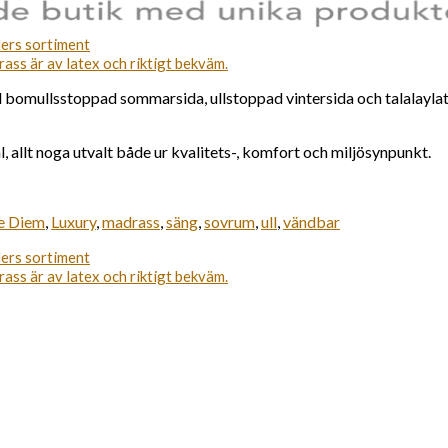
bomullsstoppad sommarsida, ullstoppad vintersida och talalaylat
llt noga utvalt både ur kvalitets-, komfort och miljösynpunkt.
e Diem
,
Luxury
,
madrass
,
säng
,
sovrum
,
ull
,
vändbar