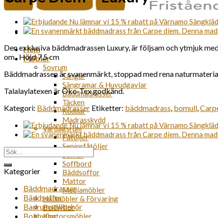
Den exklusiva bäddmadrassen Luxury, är följsam och ytmjuk med 
Hem
om.. Höjd 7,5 cm
Möbler
Sovrum
Bäddmadrassen är svanenmärkt, stoppad med rena naturmaterial, a
Sängar
Sängramar & Huvudgavlar
Talalaylatexen är Öko-Tex godkänd.
Bäddmadrasser
Täcken
Kategori:
Bäddmadrasser
Etiketter:
bäddmadrass
,
bomull
,
Carp
Kuddar
Madrasskydd
Vardagsrum
Fåtöljer
Seniorfåtöljer
Sök
Soffor
efter:
Soffbord
Kategorier
Bäddsoffor
Mattor
Bäddmadrasser
Mediamöbler
Bäddsoffor
Hallmöbler & Förvaring
Badrumstillbehör
Bokhyllor
Bokhyllor
Kontorsmöbler