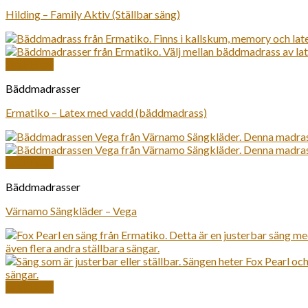
Hilding – Family Aktiv (Ställbar säng)
Snabbkoll
Bäddmadrasser
Ermatiko – Latex med vadd (bäddmadrass)
Snabbkoll
Bäddmadrasser
Värnamo Sängkläder – Vega
Snabbkoll