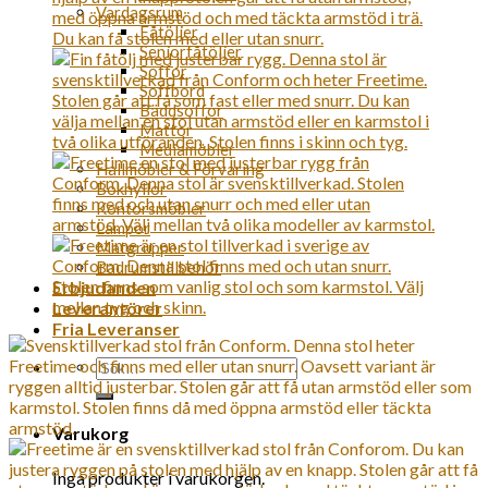
Vardagsrum
Fåtöljer
Seniorfåtöljer
Soffor
Soffbord
Bäddsoffor
Mattor
Mediamöbler
Hallmöbler & Förvaring
Bokhyllor
Kontorsmöbler
Lampor
Matgrupper
Badrumstillbehör
Erbjudanden
Leverantörer
Fria Leveranser
Sök
efter:
Varukorg
Inga produkter i varukorgen.