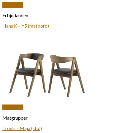
Snabbkoll
Erbjudanden
Hans K – Y5 (matbord)
Snabbkoll
Matgrupper
Troels – Maja (stol)