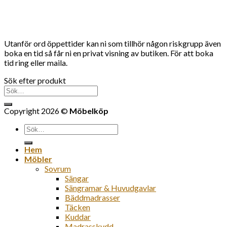
Utanför ord öppettider kan ni som tillhör någon riskgrupp även
boka en tid så får ni en privat visning av butiken. För att boka
tid ring eller maila.
Sök efter produkt
Sök
efter:
Copyright 2026 ©
Möbelköp
Sök
efter:
Hem
Möbler
Sovrum
Sängar
Sängramar & Huvudgavlar
Bäddmadrasser
Täcken
Kuddar
Madrasskydd