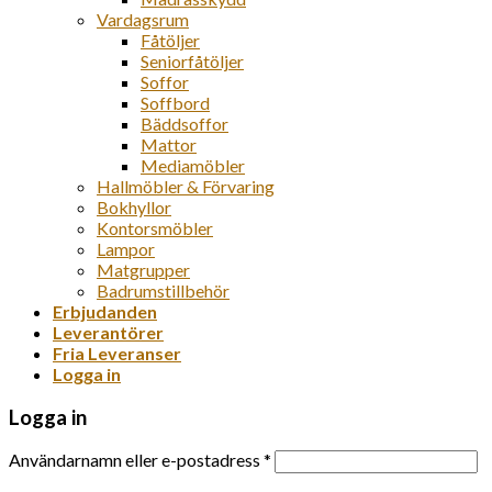
Vardagsrum
Fåtöljer
Seniorfåtöljer
Soffor
Soffbord
Bäddsoffor
Mattor
Mediamöbler
Hallmöbler & Förvaring
Bokhyllor
Kontorsmöbler
Lampor
Matgrupper
Badrumstillbehör
Erbjudanden
Leverantörer
Fria Leveranser
Logga in
Logga in
Användarnamn eller e-postadress
*