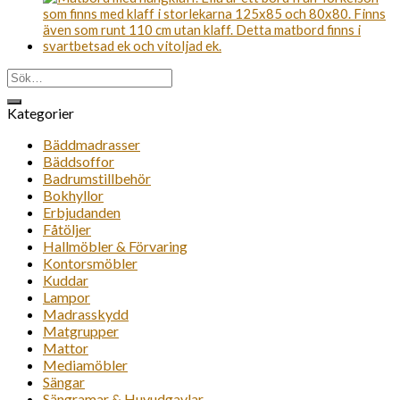
Sök
efter:
Kategorier
Bäddmadrasser
Bäddsoffor
Badrumstillbehör
Bokhyllor
Erbjudanden
Fåtöljer
Hallmöbler & Förvaring
Kontorsmöbler
Kuddar
Lampor
Madrasskydd
Matgrupper
Mattor
Mediamöbler
Sängar
Sängramar & Huvudgavlar