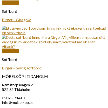
Snabbkoll
Soffbord
Birger – Glasgow
Snabbkoll
Soffbord
Birger – Swing soffbord
MÖBELKÖP I TIDAHOLM
Ramstorpsvägen 2
522 32 Tidaholm
0502 – 714 81
info@mobelkop.se