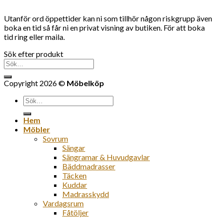
Utanför ord öppettider kan ni som tillhör någon riskgrupp även
boka en tid så får ni en privat visning av butiken. För att boka
tid ring eller maila.
Sök efter produkt
Sök
efter:
Copyright 2026 ©
Möbelköp
Sök
efter:
Hem
Möbler
Sovrum
Sängar
Sängramar & Huvudgavlar
Bäddmadrasser
Täcken
Kuddar
Madrasskydd
Vardagsrum
Fåtöljer