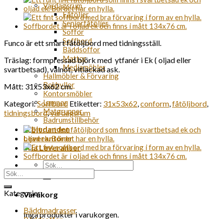
Vardagsrum
Fåtöljer
Seniorfåtöljer
Soffor
Soffbord
Funco är ett smart fåtöljbord med tidningsställ.
Bäddsoffor
Mattor
Träslag: formpressad björk med ytfanér i Ek ( oljad eller
Mediamöbler
svartbetsad), valnöt, vitlackad ask.
Hallmöbler & Förvaring
Bokhyllor
Mått: 31x53x62 cm.
Kontorsmöbler
Lampor
Kategori:
Soffbord
Etiketter:
31x53x62
,
conform
,
fåtöljbord
,
Matgrupper
tidningsbord
,
vardagsrum
Badrumstillbehör
Erbjudanden
Leverantörer
Fria Leveranser
Sök
Sök
efter:
efter:
Kategorier
Varukorg
Bäddmadrasser
Inga produkter i varukorgen.