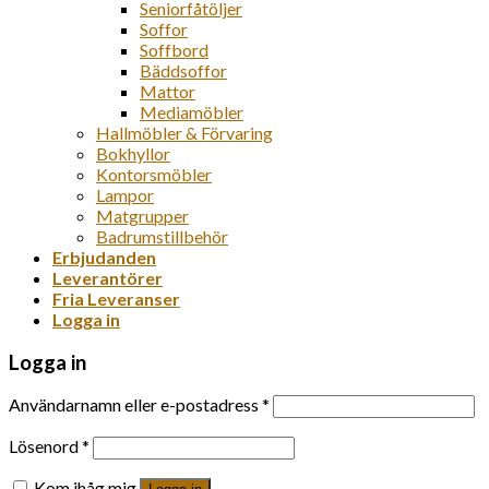
Seniorfåtöljer
Soffor
Soffbord
Bäddsoffor
Mattor
Mediamöbler
Hallmöbler & Förvaring
Bokhyllor
Kontorsmöbler
Lampor
Matgrupper
Badrumstillbehör
Erbjudanden
Leverantörer
Fria Leveranser
Logga in
Logga in
Användarnamn eller e-postadress
*
Lösenord
*
Kom ihåg mig