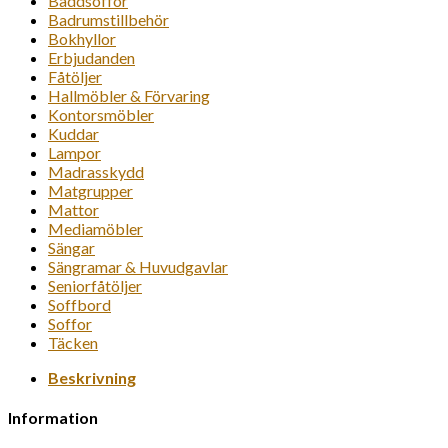
Bäddsoffor
Badrumstillbehör
Bokhyllor
Erbjudanden
Fåtöljer
Hallmöbler & Förvaring
Kontorsmöbler
Kuddar
Lampor
Madrasskydd
Matgrupper
Mattor
Mediamöbler
Sängar
Sängramar & Huvudgavlar
Seniorfåtöljer
Soffbord
Soffor
Täcken
Beskrivning
Information