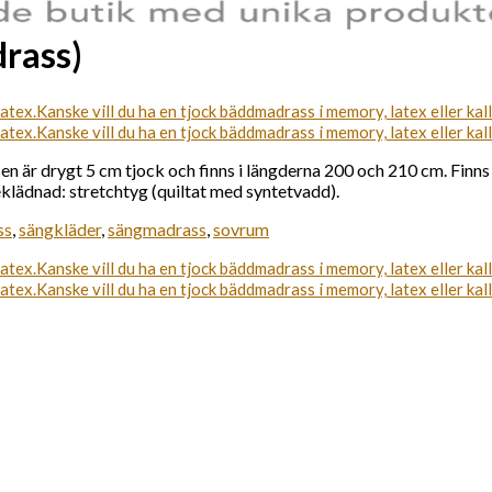
rass)
r drygt 5 cm tjock och finns i längderna 200 och 210 cm. Finns i
klädnad: stretchtyg (quiltat med syntetvadd).
ss
,
sängkläder
,
sängmadrass
,
sovrum