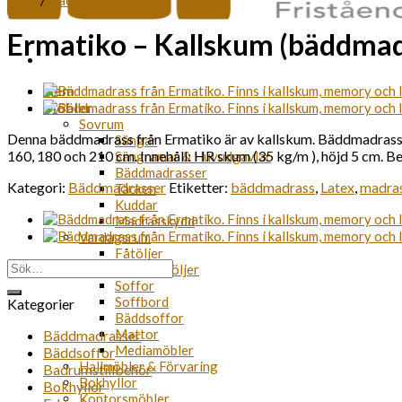
Ermatiko – Kallskum (bäddmad
Hem
Möbler
Sovrum
Denna bäddmadrass från Ermatiko är av kallskum. Bäddmadrassen ä
Sängar
160, 180 och 210 cm. Innehåll: HR skum (35 kg/m ), höjd 5 cm. Be
Sängramar & Huvudgavlar
Bäddmadrasser
Kategori:
Bäddmadrasser
Etiketter:
bäddmadrass
,
Latex
,
madra
Täcken
Kuddar
Madrasskydd
Vardagsrum
Fåtöljer
Sök
Seniorfåtöljer
efter:
Soffor
Soffbord
Kategorier
Bäddsoffor
Mattor
Bäddmadrasser
Mediamöbler
Bäddsoffor
Hallmöbler & Förvaring
Badrumstillbehör
Bokhyllor
Bokhyllor
Kontorsmöbler