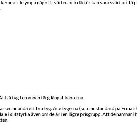
skerar att krympa något i tvätten och därför kan vara svårt att få p
.
tså tyg i en annan färg längst kanterna.
risklassen är ändå ett bra tyg. Ace tygerna (som är standard på Er
 i slitstyrka även om de är i en lägre prisgrupp. Att de hamnar i 
tten.