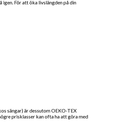
å igen. För att öka livslängden på din
matikos sängar) är dessutom OEKO-TEX
högre prisklasser kan ofta ha att göra med