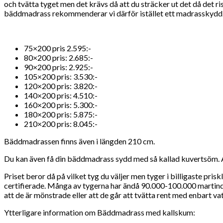
och tvätta tyget men det krävs då att du sträcker ut det då det ri
bäddmadrass rekommenderar vi därför istället ett madrasskydd
75×200 pris 2.595:-
80×200 pris: 2.685:-
90×200 pris: 2.925:-
105×200 pris: 3.530:-
120×200 pris: 3.820:-
140×200 pris: 4.510:-
160×200 pris: 5.300:-
180×200 pris: 5.875:-
210×200 pris: 8.045:-
Bäddmadrassen finns även i längden 210 cm.
Du kan även få din bäddmadrass sydd med så kallad kuvertsöm. All
Priset beror då på vilket tyg du väljer men tyger i billigaste p
certifierade. Många av tygerna har ändå 90.000-100.000 martindale
att de är mönstrade eller att de går att tvätta rent med enbart va
Ytterligare information om Bäddmadrass med kallskum: