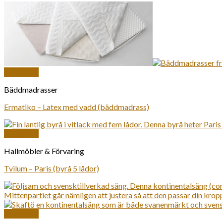
Snabbkoll
Bäddmadrasser
Ermatiko – Latex med vadd (bäddmadrass)
Snabbkoll
Hallmöbler & Förvaring
Tvilum – Paris (byrå 5 lådor)
Snabbkoll