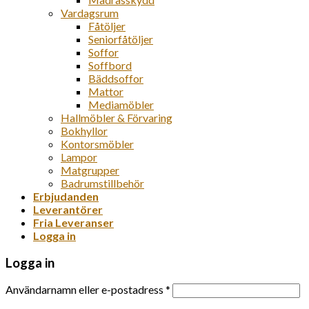
Vardagsrum
Fåtöljer
Seniorfåtöljer
Soffor
Soffbord
Bäddsoffor
Mattor
Mediamöbler
Hallmöbler & Förvaring
Bokhyllor
Kontorsmöbler
Lampor
Matgrupper
Badrumstillbehör
Erbjudanden
Leverantörer
Fria Leveranser
Logga in
Logga in
Användarnamn eller e-postadress
*