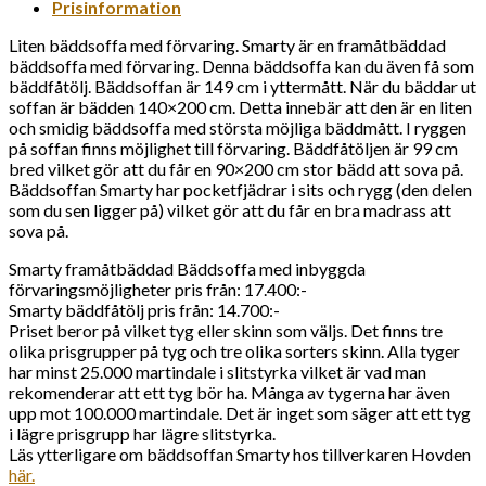
Prisinformation
Liten bäddsoffa med förvaring. Smarty är en framåtbäddad
bäddsoffa med förvaring. Denna bäddsoffa kan du även få som
bäddfåtölj. Bäddsoffan är 149 cm i yttermått. När du bäddar ut
soffan är bädden 140×200 cm. Detta innebär att den är en liten
och smidig bäddsoffa med största möjliga bäddmått. I ryggen
på soffan finns möjlighet till förvaring. Bäddfåtöljen är 99 cm
bred vilket gör att du får en 90×200 cm stor bädd att sova på.
Bäddsoffan Smarty har pocketfjädrar i sits och rygg (den delen
som du sen ligger på) vilket gör att du får en bra madrass att
sova på.
Smarty framåtbäddad Bäddsoffa med inbyggda
förvaringsmöjligheter pris från: 17.400:-
Smarty bäddfåtölj pris från: 14.700:-
Priset beror på vilket tyg eller skinn som väljs. Det finns tre
olika prisgrupper på tyg och tre olika sorters skinn. Alla tyger
har minst 25.000 martindale i slitstyrka vilket är vad man
rekomenderar att ett tyg bör ha. Många av tygerna har även
upp mot 100.000 martindale. Det är inget som säger att ett tyg
i lägre prisgrupp har lägre slitstyrka.
Läs ytterligare om bäddsoffan Smarty hos tillverkaren Hovden
här.