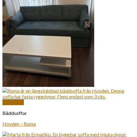
Snabbkoll
Bäddsoffor
Hovden – Roma