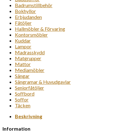
Badrumstillbehör
Bokhyllor
Erbjudanden
Fåtöljer
Hallmöbler & Förvaring
Kontorsmöbler
Kuddar
Lampor
Madrasskydd
Matgrupper
Mattor
Mediamöbler
Sängar
Sängramar & Huvudgavlar
Seniorfåtöljer
Soffbord
Soffor
Täcken
Beskrivning
Information