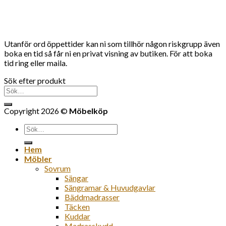
Utanför ord öppettider kan ni som tillhör någon riskgrupp även
boka en tid så får ni en privat visning av butiken. För att boka
tid ring eller maila.
Sök efter produkt
Sök
efter:
Copyright 2026 ©
Möbelköp
Sök
efter:
Hem
Möbler
Sovrum
Sängar
Sängramar & Huvudgavlar
Bäddmadrasser
Täcken
Kuddar
Madrasskydd