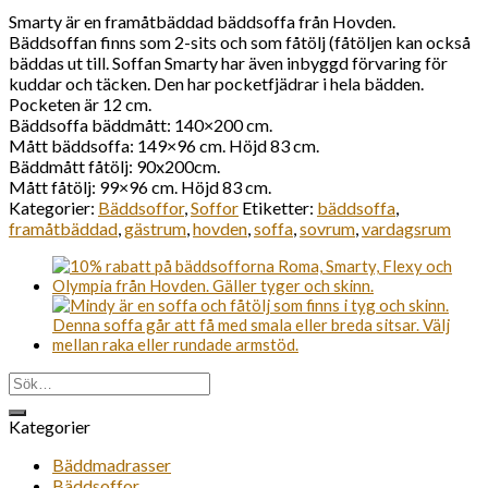
Smarty är en framåtbäddad bäddsoffa från Hovden.
Bäddsoffan finns som 2-sits och som fåtölj (fåtöljen kan också
bäddas ut till. Soffan Smarty har även inbyggd förvaring för
kuddar och täcken. Den har pocketfjädrar i hela bädden.
Pocketen är 12 cm.
Bäddsoffa bäddmått: 140×200 cm.
Mått bäddsoffa: 149×96 cm. Höjd 83 cm.
Bäddmått fåtölj: 90x200cm.
Mått fåtölj: 99×96 cm. Höjd 83 cm.
Kategorier:
Bäddsoffor
,
Soffor
Etiketter:
bäddsoffa
,
framåtbäddad
,
gästrum
,
hovden
,
soffa
,
sovrum
,
vardagsrum
Sök
efter:
Kategorier
Bäddmadrasser
Bäddsoffor