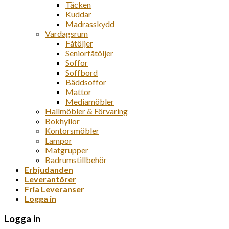
Täcken
Kuddar
Madrasskydd
Vardagsrum
Fåtöljer
Seniorfåtöljer
Soffor
Soffbord
Bäddsoffor
Mattor
Mediamöbler
Hallmöbler & Förvaring
Bokhyllor
Kontorsmöbler
Lampor
Matgrupper
Badrumstillbehör
Erbjudanden
Leverantörer
Fria Leveranser
Logga in
Logga in