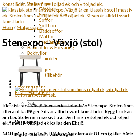
Vardagsrum
Fåtöljer
Seniorfåtöljer
Soffor
Soffbord
Hem
/
Matgrupper
Bäddsoffor
Mattor
Stenexpo – Växjö (stol)
Mediamöbler
Hallmöbler & Förvaring
Bokhyllor
Kontorsmöbler
Lampor
Matgrupper
Badrumstillbehör
Erbjudanden
Leverantörer
Fria Leveranser
Sök
Klassisk stol. Växjö är en serie stolar från Stenexpo. Stolen finns
efter:
i flera olika färger. Sits är alltid i svart konstläder. Ryggbrickan
är i trä. Stolen är i massivt trä. Den finns i vitoljad ek och oljad
Varukorg
ek. I massiv vitoljad ek kallas den Eksjö.
Mått på stolen Växjö: Höjden på stolarna är 81 cm (gäller både
Inga produkter i varukorgen.