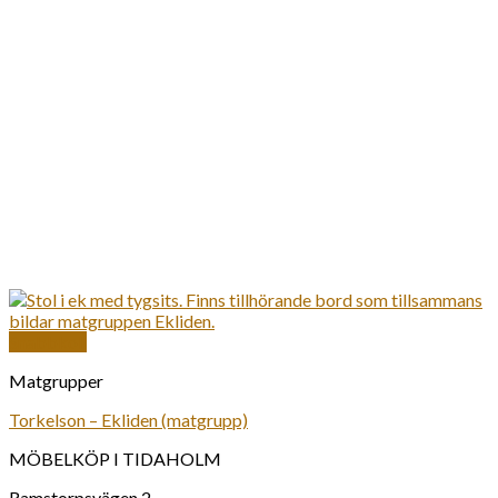
Snabbkoll
Matgrupper
Torkelson – Ekliden (matgrupp)
MÖBELKÖP I TIDAHOLM
Ramstorpsvägen 2