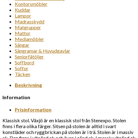
Kontorsmöbler
Kuddar
Lampor
Madrasskydd
Matgrupper
Mattor
Mediamöbler
Sängar
Sängramar & Huvudgavlar
Seniorfåtöljer
Soffbord
Soffor
Täcken
Beskrivning
Information
Prisinformation
Klassisk stol. Växjö är en klassisk stol från Stenexpo. Stolen
finns i flera olika färger. Sitsen på stolen är alltid i svart
konstläder och ryggbrickan på stolen är i trä. Stolen är i massiv
ek. Den finns i vitoljad ek och även i oljad ek. I massiv vitoljad ek