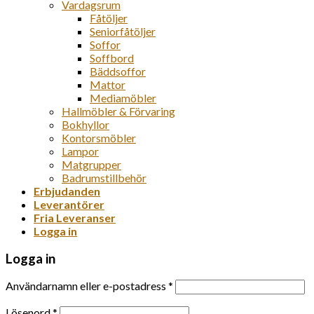
Vardagsrum
Fåtöljer
Seniorfåtöljer
Soffor
Soffbord
Bäddsoffor
Mattor
Mediamöbler
Hallmöbler & Förvaring
Bokhyllor
Kontorsmöbler
Lampor
Matgrupper
Badrumstillbehör
Erbjudanden
Leverantörer
Fria Leveranser
Logga in
Logga in
Användarnamn eller e-postadress
*
Lösenord
*