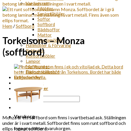
Vardagsrum
Fåtöljer
Seniorfåtöljer
Soffor
Soffbord
Hem
/
Soffbord
Bäddsoffor
Mattor
Torkelsons – Monza
Mediamöbler
Hallmöbler & Förvaring
(soffbord)
Bokhyllor
Kontorsmöbler
Lampor
Matgrupper
Badrumstillbehör
Erbjudanden
Leverantörer
Fria Leveranser
Sök
efter:
Varukorg
Monza är ett soffbord som finns i svartbetsad ask. Ställningen
under är i svart metall. Soffbordet finns som runt soffbord och
Inga produkter i varukorgen.
ellips format soffbord.