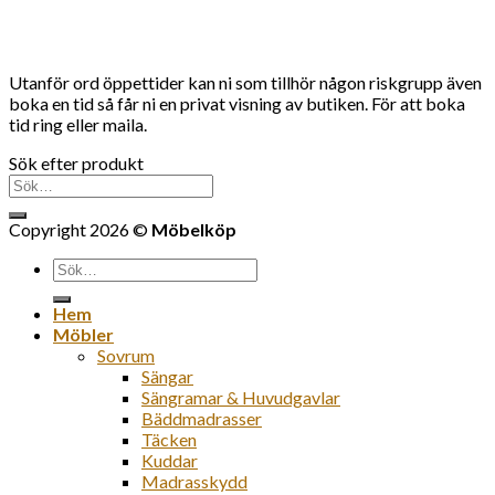
Utanför ord öppettider kan ni som tillhör någon riskgrupp även
boka en tid så får ni en privat visning av butiken. För att boka
tid ring eller maila.
Sök efter produkt
Sök
efter:
Copyright 2026 ©
Möbelköp
Sök
efter:
Hem
Möbler
Sovrum
Sängar
Sängramar & Huvudgavlar
Bäddmadrasser
Täcken
Kuddar
Madrasskydd