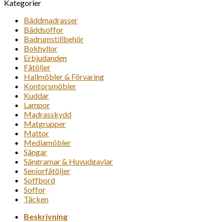
Kategorier
Bäddmadrasser
Bäddsoffor
Badrumstillbehör
Bokhyllor
Erbjudanden
Fåtöljer
Hallmöbler & Förvaring
Kontorsmöbler
Kuddar
Lampor
Madrasskydd
Matgrupper
Mattor
Mediamöbler
Sängar
Sängramar & Huvudgavlar
Seniorfåtöljer
Soffbord
Soffor
Täcken
Beskrivning