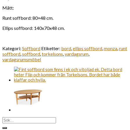
Mått:
Runt soffbord: 80×48 cm.
Ellips soffbord: 140x70x48 cm.
Kategori:
Soffbord
Etiketter:
bord
,
ellips soffbord
,
monza
,
runt
soffbord
,
soffbord
,
torkelsons
,
vardagsrum
,
vardagsrumsmöbel
Sök
efter: