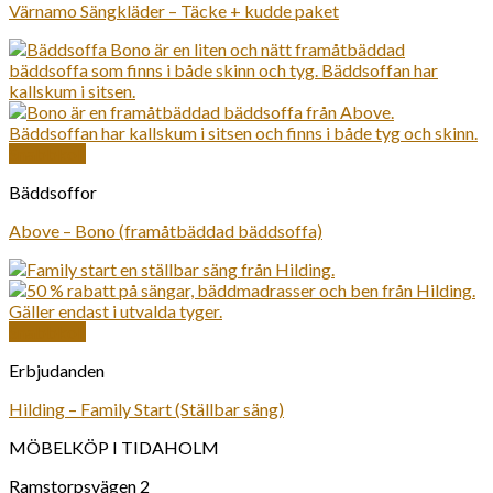
Värnamo Sängkläder – Täcke + kudde paket
Snabbkoll
Bäddsoffor
Above – Bono (framåtbäddad bäddsoffa)
Snabbkoll
Erbjudanden
Hilding – Family Start (Ställbar säng)
MÖBELKÖP I TIDAHOLM
Ramstorpsvägen 2