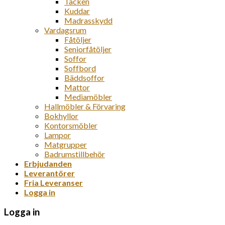
Täcken
Kuddar
Madrasskydd
Vardagsrum
Fåtöljer
Seniorfåtöljer
Soffor
Soffbord
Bäddsoffor
Mattor
Mediamöbler
Hallmöbler & Förvaring
Bokhyllor
Kontorsmöbler
Lampor
Matgrupper
Badrumstillbehör
Erbjudanden
Leverantörer
Fria Leveranser
Logga in
Logga in