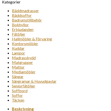
Kategorier
Bäddmadrasser
Bäddsoffor
Badrumstillbehör
Bokhyllor
Erbjudanden
Fåtöljer
Hallmöbler & Förvaring
Kontorsmöbler
Kuddar
Lampor
Madrasskydd
Matgrupper
Mattor
Mediamöbler
Sängar
Sängramar & Huvudgavlar
Seniorfåtöljer
Soffbord
Soffor
Täcken
Beskrivning