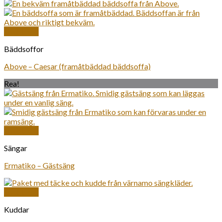
Snabbkoll
Bäddsoffor
Above – Caesar (framåtbäddad bäddsoffa)
Rea!
Snabbkoll
Sängar
Ermatiko – Gästsäng
Snabbkoll
Kuddar