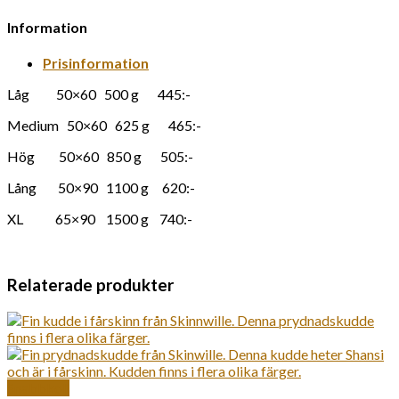
Information
Prisinformation
Låg 50×60 500 g 445:-
Medium 50×60 625 g 465:-
Hög 50×60 850 g 505:-
Lång 50×90 1100 g 620:-
XL 65×90 1500 g 740:-
Relaterade produkter
Snabbkoll