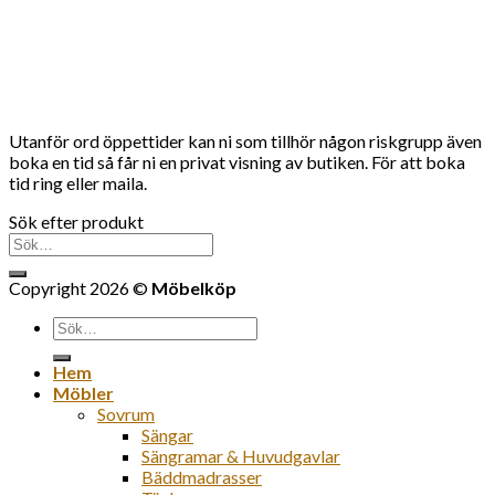
Utanför ord öppettider kan ni som tillhör någon riskgrupp även
boka en tid så får ni en privat visning av butiken. För att boka
tid ring eller maila.
Sök efter produkt
Sök
efter:
Copyright 2026 ©
Möbelköp
Sök
efter:
Hem
Möbler
Sovrum
Sängar
Sängramar & Huvudgavlar
Bäddmadrasser