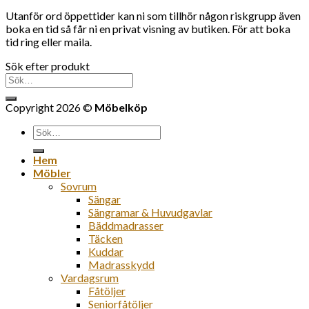
Utanför ord öppettider kan ni som tillhör någon riskgrupp även
boka en tid så får ni en privat visning av butiken. För att boka
tid ring eller maila.
Sök efter produkt
Sök
efter:
Copyright 2026 ©
Möbelköp
Sök
efter:
Hem
Möbler
Sovrum
Sängar
Sängramar & Huvudgavlar
Bäddmadrasser
Täcken
Kuddar
Madrasskydd
Vardagsrum
Fåtöljer
Seniorfåtöljer