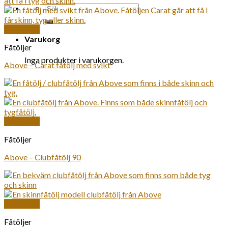
Sök
efter:
Snabbkoll
Varukorg
Fåtöljer
Inga produkter i varukorgen.
Above – Carat fåtölj med svikt
Snabbkoll
Fåtöljer
Above – Clubfåtölj 90
Snabbkoll
Fåtöljer