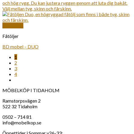
Snabbkoll
Fåtöljer
BD mobel – DUO
1
2
3
4
MÖBELKÖP I TIDAHOLM
Ramstorpsvägen 2
522 32 Tidaholm
0502 – 714 81
info@mobelkop.se
Öppettider i Sommar v26-33: