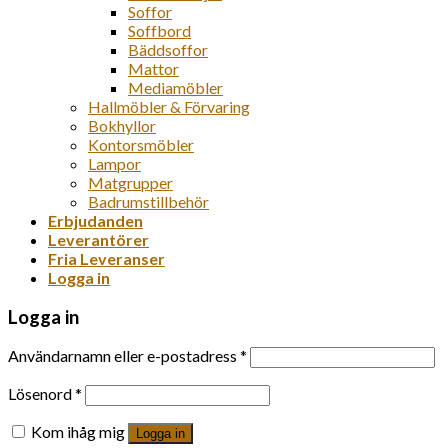
Soffor
Soffbord
Bäddsoffor
Mattor
Mediamöbler
Hallmöbler & Förvaring
Bokhyllor
Kontorsmöbler
Lampor
Matgrupper
Badrumstillbehör
Erbjudanden
Leverantörer
Fria Leveranser
Logga in
Logga in
Användarnamn eller e-postadress
*
Lösenord
*
Kom ihåg mig
Logga in