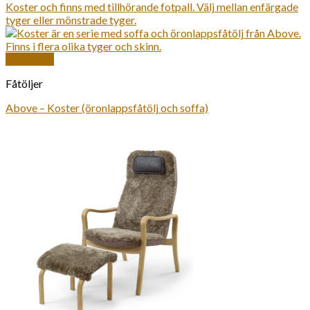
Snabbkoll
Fåtöljer
Above – Koster (öronlappsfåtölj och soffa)