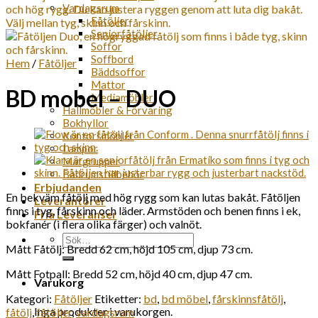
Vardagsrum
Fåtöljer
Seniorfåtöljer
Soffor
Soffbord
Hem
/
Fåtöljer
Bäddsoffor
Mattor
BD mobel – DUO
Mediamöbler
Hallmöbler & Förvaring
Bokhyllor
Kontorsmöbler
Lampor
Matgrupper
Badrumstillbehör
Erbjudanden
En bekväm fåtölj med hög rygg som kan lutas bakåt. Fåtöljen
Leverantörer
finns i tyg, fårskinn och läder. Armstöden och benen finns i ek,
Fria Leveranser
bokfanér (i flera olika färger) och valnöt.
Sök
Mått Fåtölj: Bredd 62 cm, höjd 105 cm, djup 73 cm.
efter:
Mått Fotpall: Bredd 52 cm, höjd 40 cm, djup 47 cm.
Varukorg
Kategori:
Fåtöljer
Etiketter:
bd
,
bd möbel
,
fårskinnsfåtölj
,
Inga produkter i varukorgen.
fåtölj
,
fåtöljer
,
vardagsrum