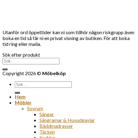
Utanför ord öppettider kan ni som tillhör någon riskgrupp även
boka en tid så får ni en privat visning av butiken. För att boka
tid ring eller maila.
Sök efter produkt
Sök
efter:
Copyright 2026 ©
Möbelköp
Sök
efter:
Hem
Möbler
Sovrum
Sängar
Sängramar & Huvudgavlar
Bäddmadrasser
Täcken
Kuddar