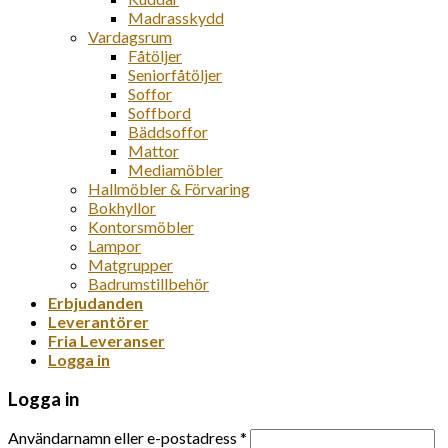
Madrasskydd
Vardagsrum
Fåtöljer
Seniorfåtöljer
Soffor
Soffbord
Bäddsoffor
Mattor
Mediamöbler
Hallmöbler & Förvaring
Bokhyllor
Kontorsmöbler
Lampor
Matgrupper
Badrumstillbehör
Erbjudanden
Leverantörer
Fria Leveranser
Logga in
Logga in
Användarnamn eller e-postadress
*