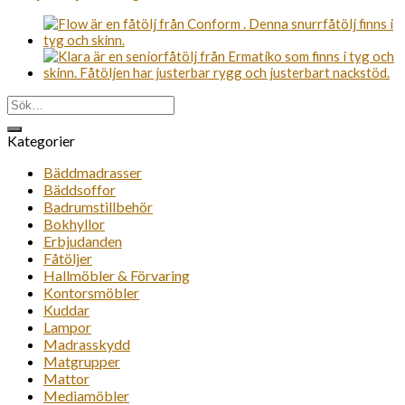
Sök
efter:
Kategorier
Bäddmadrasser
Bäddsoffor
Badrumstillbehör
Bokhyllor
Erbjudanden
Fåtöljer
Hallmöbler & Förvaring
Kontorsmöbler
Kuddar
Lampor
Madrasskydd
Matgrupper
Mattor
Mediamöbler